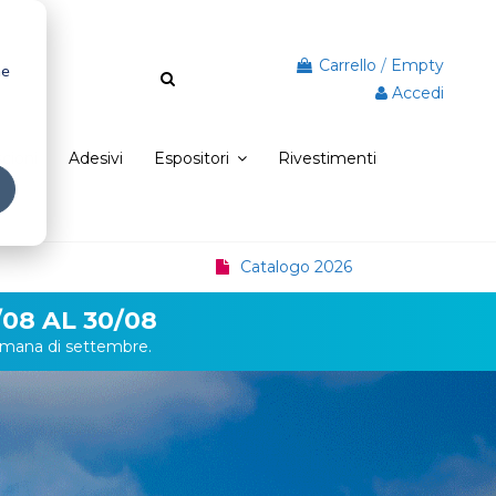
Carrello
/
Empty
he
Accedi
scioni
Adesivi
Espositori
Rivestimenti
Catalogo 2026
08 AL 30/08
ttimana di settembre.