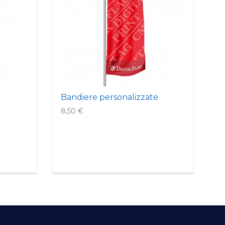
Bandiere personalizzate
8,50 €
B
7