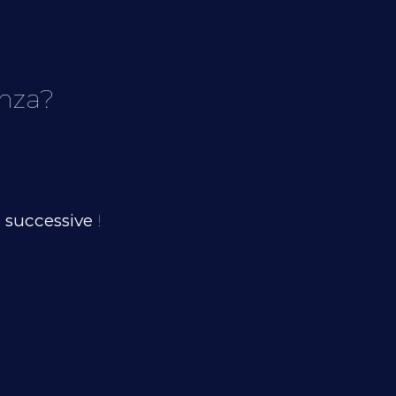
enza?
e successive
!