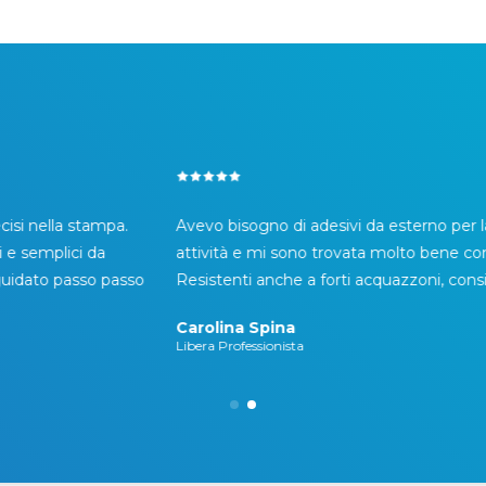
e
Veloci e professionali! Consigliatissimo l'acquisto,
Otti
soprattutto grazie al servizio h24. Se avrò bisogno
Mi h
di nuove bandiere so già a chi rivolgermi.
modi
per 
Federico Aggio
Link itb
Fab
Graph