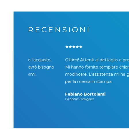
RECENSIONI
la mia
Servizio di assistenza top. Mi hanno consigliato ch
 loro.
tipo di materiali comprare per la fiera a cui dovevo
liati!
partecipare e hanno stampato il tutto
velocemente.
Francesca Carpineti
Supermercato Carpineti