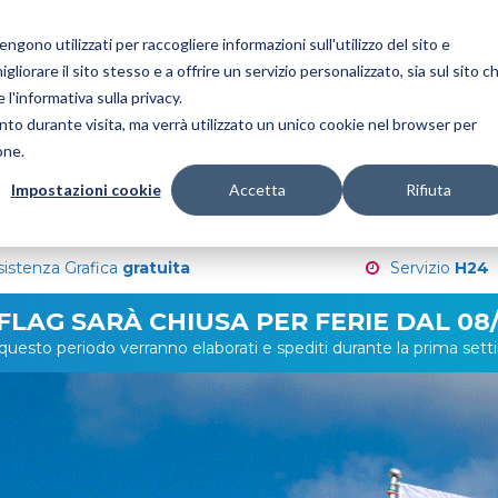
gono utilizzati per raccogliere informazioni sull'utilizzo del sito e
liorare il sito stesso e a offrire un servizio personalizzato, sia sul sito c
 l'informativa sulla privacy.
nto durante visita, ma verrà utilizzato un unico cookie nel browser per
one.
Stadio e Tifoseria
Basi, aste e accessori
Gadgets
Stri
Impostazioni cookie
Accetta
Rifiuta
Sei un rivenditore?
sistenza Grafica
gratuita
Servizio
H24
 FLAG SARÀ CHIUSA PER FERIE DAL 08/
in questo periodo verranno elaborati e spediti durante la prima se