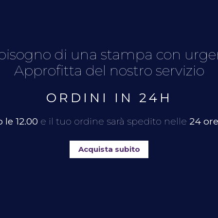
bisogno di una stampa con urg
Approfitta del nostro servizio
ORDINI IN 24H
 le 12.00
e il tuo ordine sarà spedito nelle
24 or
Acquista subito