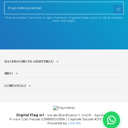
Puoi annullare l'iscrizione in ogni momenti. A questo scopo, cerca le info di contatto
nelle note legali.
HAI BISOGNO DI ASSISTENZA?
INFO
CONTATTACI
Digital Flag srl
- Via dei Bonificatori 1, 04011 - Aprilia (LT)
P.iva e Cod.
Fiscale 02888500598 |
Capitale Sociale €30.000,00 -
Powered by
Link itb