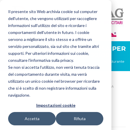
Il presente sito Web archivia cookie sul computer
dell'utente, che vengono utilizzati per raccogliere
informazioni sull'utilizzo del sito e ricordare i
comportamenti dell'utente in futuro. I cookie
0
servono a migliorare il sito stesso e a offrire un
servizio personalizzato, sia sul sito che tramite altri
LA DIGITAL FLAG SARÀ CHIUSA PER
supporti. Per ulteriori informazioni sui cookie,
FERIE DAL 08/08 AL 30/08
consultare l'informativa sulla privacy.
Gli ordini ricevuti in questo periodo verranno elaborati e spediti durante
la prima settimana di settembre.
Se non si accetta l'utilizzo, non verrà tenuta traccia
del comportamento durante visita, ma verrà
utilizzato un unico cookie nel browser per ricordare
HOME
BANDIERE
BANDIERE DEL MONDO
BANDIERE DELL'ITALIA
che si è scelto di non registrare informazioni sulla
LAZIO
navigazione.
Impostazioni cookie
LAZIO
Accetta
Rifiuta