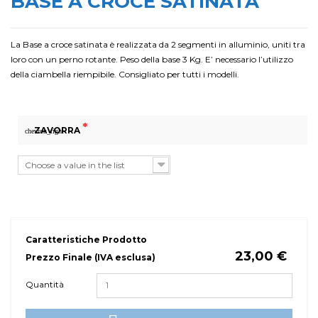
BASE A CROCE SATINATA
La Base a croce satinata è realizzata da 2 segmenti in alluminio, uniti tra
loro con un perno rotante. Peso della base 3 Kg. E’ necessario l’utilizzo
della ciambella riempibile. Consigliato per tutti i modelli.
*
ZAVORRA
chevron_right
Choose a value in the list
Caratteristiche Prodotto
23,00 €
Prezzo Finale (IVA esclusa)
Quantità