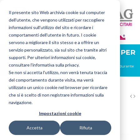
Il presente sito Web archivia cookie sul computer
dell'utente, che vengono utilizzati per raccogliere
informazioni sull'utilizzo del sito e ricordare i
comportamenti dell'utente in futuro. I cookie
0
servono a migliorare il sito stesso e a offrire un
servizio personalizzato, sia sul sito che tramite altri
LA DIGITAL FLAG SARÀ CHIUSA PER
supporti. Per ulteriori informazioni sui cookie,
FERIE DAL 08/08 AL 30/08
consultare l'informativa sulla privacy.
Gli ordini ricevuti in questo periodo verranno elaborati e spediti durante
la prima settimana di settembre.
Se non si accetta l'utilizzo, non verrà tenuta traccia
del comportamento durante visita, ma verrà
utilizzato un unico cookie nel browser per ricordare
HOME
BANDIERE
BASI, ASTE E ACCESSORI
BASE A CROCE
che si è scelto di non registrare informazioni sulla
SATINATA
navigazione.
Impostazioni cookie
Accetta
Rifiuta