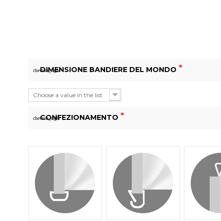
*
DIMENSIONE BANDIERE DEL MONDO
chevron_right
Choose a value in the list
*
CONFEZIONAMENTO
chevron_right