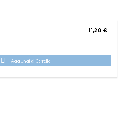
11,20 €

Aggiungi al Carrello