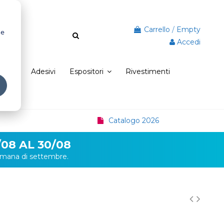
Carrello
/
Empty
he
Accedi
scioni
Adesivi
Espositori
Rivestimenti
Catalogo 2026
08 AL 30/08
ttimana di settembre.