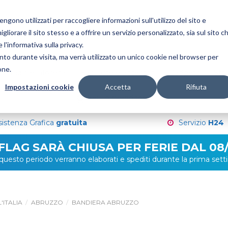
gono utilizzati per raccogliere informazioni sull'utilizzo del sito e
liorare il sito stesso e a offrire un servizio personalizzato, sia sul sito c
 l'informativa sulla privacy.
nto durante visita, ma verrà utilizzato un unico cookie nel browser per
one.
Stadio e Tifoseria
Basi, aste e accessori
Gadgets
Stri
Impostazioni cookie
Accetta
Rifiuta
Sei un rivenditore?
sistenza Grafica
gratuita
Servizio
H24
 FLAG SARÀ CHIUSA PER FERIE DAL 08/
in questo periodo verranno elaborati e spediti durante la prima se
'ITALIA
ABRUZZO
BANDIERA ABRUZZO