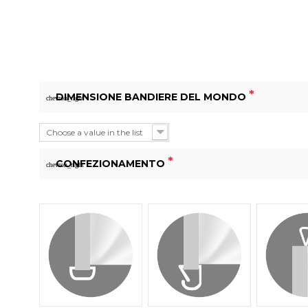
*
DIMENSIONE BANDIERE DEL MONDO
chevron_right
Choose a value in the list
*
CONFEZIONAMENTO
chevron_right