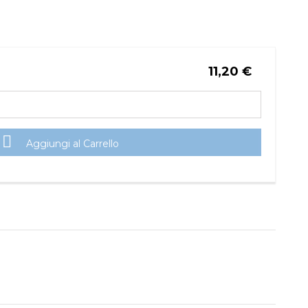
11,20 €

Aggiungi al Carrello