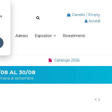
Carrello
/
Empty
he
Accedi
scioni
Adesivi
Espositori
Rivestimenti
Catalogo 2026
08 AL 30/08
ttimana di settembre.