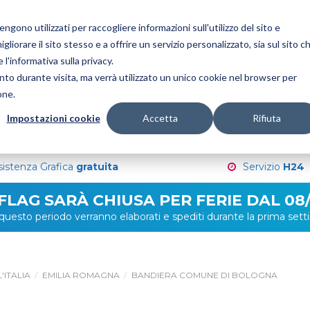
gono utilizzati per raccogliere informazioni sull'utilizzo del sito e
liorare il sito stesso e a offrire un servizio personalizzato, sia sul sito c
 l'informativa sulla privacy.
nto durante visita, ma verrà utilizzato un unico cookie nel browser per
one.
Stadio e Tifoseria
Basi, aste e accessori
Gadgets
Stri
Impostazioni cookie
Accetta
Rifiuta
Sei un rivenditore?
sistenza Grafica
gratuita
Servizio
H24
 FLAG SARÀ CHIUSA PER FERIE DAL 08/
in questo periodo verranno elaborati e spediti durante la prima se
'ITALIA
EMILIA ROMAGNA
BANDIERA COMUNE DI BOLOGNA