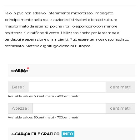
Telo in pvc non adesivo, interamente microforato. Impiegato
principalmente nella realizzazione di striscioni e tensostrutture
maxiformato da esterno poichè i fori lo espongono con minore
resistenza alle raffiche di vento. Utilizzato anche per la stampa di
tendaggi e separazione di ambienti. Può essere termosaldato, asolato,
occhiellato. Materiale ignifugo classe b1 Europea.
*
AREA
chevron_right
Base :
centimetri
Available values: 50centimetri - 400centimetri
Altezza :
centimetri
Available values: 50centimetri - 700centimetri
CARICA FILE GRAFICO
INFO
chevron_right