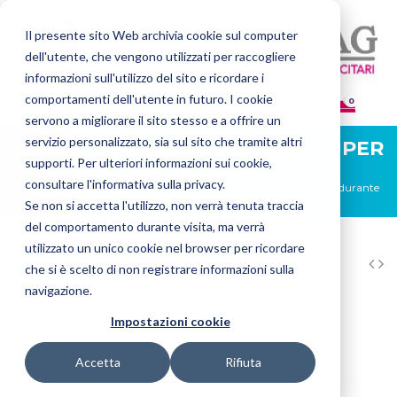
Il presente sito Web archivia cookie sul computer
dell'utente, che vengono utilizzati per raccogliere
informazioni sull'utilizzo del sito e ricordare i
comportamenti dell'utente in futuro. I cookie
0
servono a migliorare il sito stesso e a offrire un
servizio personalizzato, sia sul sito che tramite altri
LA DIGITAL FLAG SARÀ CHIUSA PER
supporti. Per ulteriori informazioni sui cookie,
FERIE DAL 08/08 AL 30/08
consultare l'informativa sulla privacy.
Gli ordini ricevuti in questo periodo verranno elaborati e spediti durante
la prima settimana di settembre.
Se non si accetta l'utilizzo, non verrà tenuta traccia
del comportamento durante visita, ma verrà
utilizzato un unico cookie nel browser per ricordare
HOME
STRISCIONI
BANNER 270GR.
che si è scelto di non registrare informazioni sulla
navigazione.
Impostazioni cookie
Accetta
Rifiuta