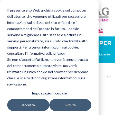
Il presente sito Web archivia cookie sul computer
dell'utente, che vengono utilizzati per raccogliere
informazioni sull'utilizzo del sito e ricordare i
comportamenti dell'utente in futuro. I cookie
0
servono a migliorare il sito stesso e a offrire un
servizio personalizzato, sia sul sito che tramite altri
LA DIGITAL FLAG SARÀ CHIUSA PER
supporti. Per ulteriori informazioni sui cookie,
FERIE DAL 08/08 AL 30/08
consultare l'informativa sulla privacy.
Gli ordini ricevuti in questo periodo verranno elaborati e spediti durante
la prima settimana di settembre.
Se non si accetta l'utilizzo, non verrà tenuta traccia
del comportamento durante visita, ma verrà
utilizzato un unico cookie nel browser per ricordare
HOME
TIFOSI
FORZA JUVE
CUSCINO FORZA JUVE
che si è scelto di non registrare informazioni sulla
navigazione.
Impostazioni cookie
Accetta
Rifiuta